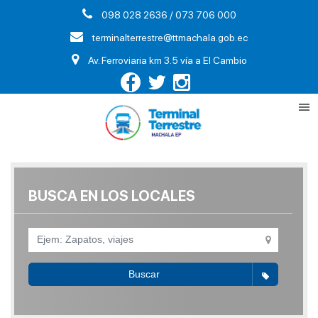
098 028 2636 / 073 706 000
terminalterrestre@ttmachala.gob.ec
Av. Ferroviaria km 3.5 vía a El Cambio
BUSCA EN LOS LOCALES
Buscar