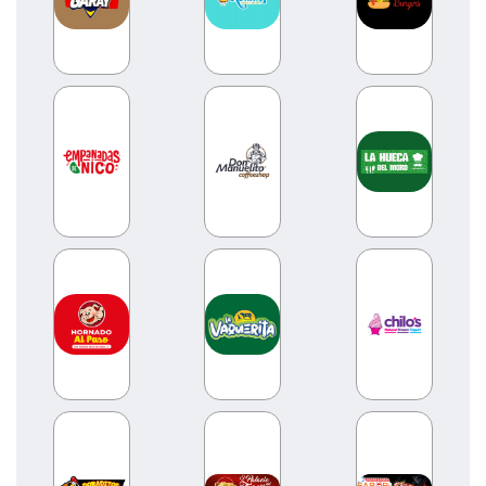
LA CASA DEL TIGRILLO
LA GOYA
LA HUECA DEL MORO
LA VAQUERITA
MC DONALDS POSTRES
NATURÍSSIMO
OCEAN'S
PALACIO DEL TIGRILLO
PATITO
PINGÜINO
PIZZA HOUSE
ROLLIPOP
SABOR Y SAZON