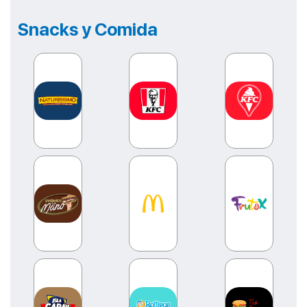
EL EPICENTRO DEL SABOR – PANADERIA Y PASTELERIA
Snacks y Comida
EL EPICENTRO DEL SABOR – PANADERIA Y PASTELERIA
EL EPICENTRO DEL SABOR – PANADERIA Y PASTELERIA
EMPANADAS DE NICO
FAST BURGERS
Fina Reposteria
FRUTOX
HELADERIA YOVI´S
HORNADO AL PASO
ISLA GARAY
KFC
KFC POSTRES