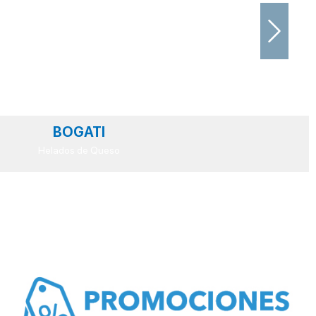
Next
BOGATI
Helados de Queso