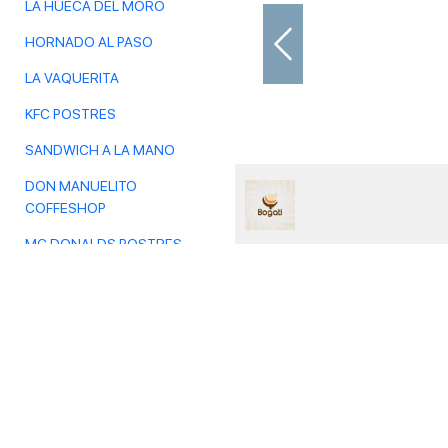
LA HUECA DEL MORO
HORNADO AL PASO
Previous
LA VAQUERITA
KFC POSTRES
SANDWICH A LA MANO
DON MANUELITO
COFFESHOP
MC DONALDS POSTRES
FRUTOX
ISLA GARAY
CHILO'S
DORADITOS CHICKEN
PALACIO DEL TIGRILLO
SABOR Y SAZON