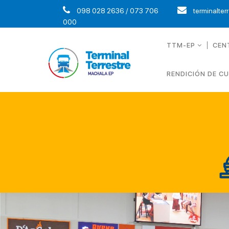
098 028 2636 / 073 706
terminalter
000
TTM-EP
CEN
RENDICIÓN DE C