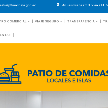
restre@ttmachala.gob.ec
Av. Ferroviaria km 3.5 vía a El 
TRO COMERCIAL
VIAJE SEGURO
TRANSPARENCIA
TR
UENTAS