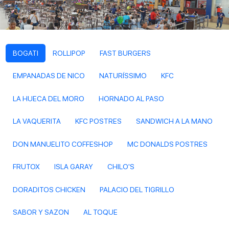
BOGATI
ROLLIPOP
FAST BURGERS
EMPANADAS DE NICO
NATURÍSSIMO
KFC
LA HUECA DEL MORO
HORNADO AL PASO
LA VAQUERITA
KFC POSTRES
SANDWICH A LA MANO
DON MANUELITO COFFESHOP
MC DONALDS POSTRES
FRUTOX
ISLA GARAY
CHILO'S
DORADITOS CHICKEN
PALACIO DEL TIGRILLO
SABOR Y SAZON
AL TOQUE