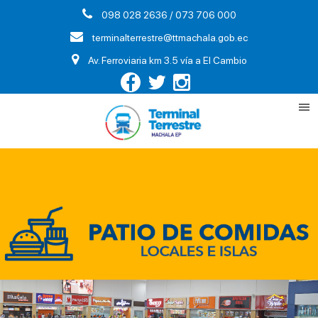
098 028 2636 / 073 706 000
terminalterrestre@ttmachala.gob.ec
Av. Ferroviaria km 3.5 vía a El Cambio