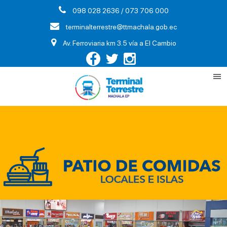
098 028 2636 / 073 706 000
terminalterrestre@ttmachala.gob.ec
Av. Ferroviaria km 3.5 vía a El Cambio