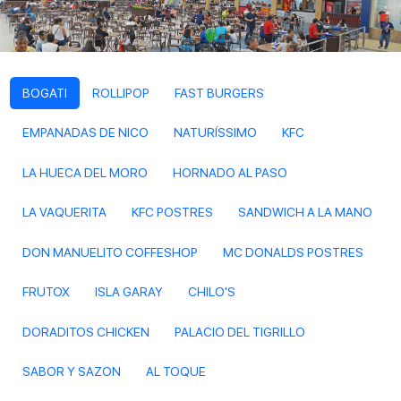
BOGATI
ROLLIPOP
FAST BURGERS
EMPANADAS DE NICO
NATURÍSSIMO
KFC
LA HUECA DEL MORO
HORNADO AL PASO
LA VAQUERITA
KFC POSTRES
SANDWICH A LA MANO
DON MANUELITO COFFESHOP
MC DONALDS POSTRES
FRUTOX
ISLA GARAY
CHILO'S
DORADITOS CHICKEN
PALACIO DEL TIGRILLO
SABOR Y SAZON
AL TOQUE