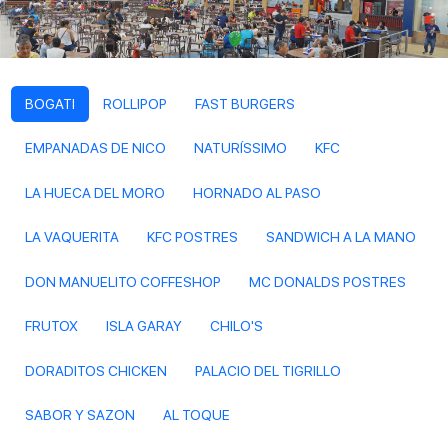
BOGATI
ROLLIPOP
FAST BURGERS
EMPANADAS DE NICO
NATURÍSSIMO
KFC
LA HUECA DEL MORO
HORNADO AL PASO
LA VAQUERITA
KFC POSTRES
SANDWICH A LA MANO
DON MANUELITO COFFESHOP
MC DONALDS POSTRES
FRUTOX
ISLA GARAY
CHILO'S
DORADITOS CHICKEN
PALACIO DEL TIGRILLO
SABOR Y SAZON
AL TOQUE