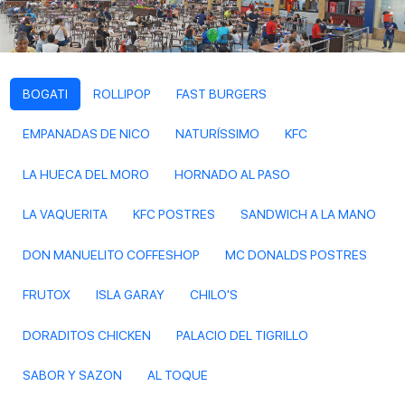
BOGATI
ROLLIPOP
FAST BURGERS
EMPANADAS DE NICO
NATURÍSSIMO
KFC
LA HUECA DEL MORO
HORNADO AL PASO
LA VAQUERITA
KFC POSTRES
SANDWICH A LA MANO
DON MANUELITO COFFESHOP
MC DONALDS POSTRES
FRUTOX
ISLA GARAY
CHILO'S
DORADITOS CHICKEN
PALACIO DEL TIGRILLO
SABOR Y SAZON
AL TOQUE