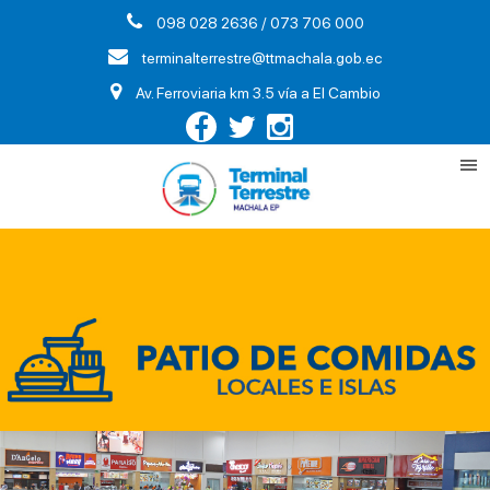
098 028 2636 / 073 706 000
terminalterrestre@ttmachala.gob.ec
Av. Ferroviaria km 3.5 vía a El Cambio