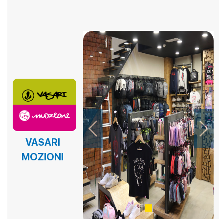
EL EPICENTRO DEL SABOR – PANADERIA Y PASTELERIA
EL EPICENTRO DEL SABOR – PANADERIA Y PASTELERIA
EL EPICENTRO DEL SABOR – PANADERIA Y PASTELERIA
EMPANADAS DE NICO
FAST BURGERS
Fina Reposteria
FRUTOX
Previous
Next
HELADERIA YOVI´S
VASARI
HORNADO AL PASO
MOZIONI
ISLA GARAY
KFC
KFC POSTRES