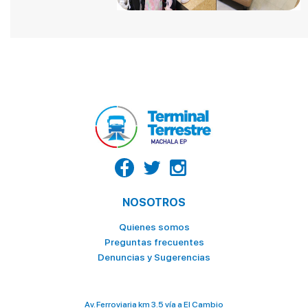
LA CASA DEL TIGRILLO
LA GOYA
LA HUECA DEL MORO
LA VAQUERITA
MC DONALDS POSTRES
NATURÍSSIMO
OCEAN'S
PALACIO DEL TIGRILLO
PATITO
NOSOTROS
PINGÜINO
Quienes somos
Preguntas frecuentes
PIZZA HOUSE
Denuncias y Sugerencias
ROLLIPOP
SABOR Y SAZON
Av. Ferroviaria km 3.5 vía a El Cambio