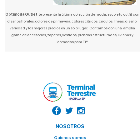
LA CASA DEL TIGRILLO
LA GOYA
Optimoda Outlet
, te presenta la última colección de moda, escoje tu outfit con
diseños florales, colores de primavera, colores cítricos, circulos, líneas, diseño,
LA HUECA DEL MORO
variedad y los mejores precios en un solo lugar. Contamos con una amplia
LA VAQUERITA
gama de accesorios, zapatos, vestidos, prendas estructuradas, livianas y
cómodas para Ti!!
MC DONALDS POSTRES
NATURÍSSIMO
OCEAN'S
PALACIO DEL TIGRILLO
PATITO
PINGÜINO
PIZZA HOUSE
ROLLIPOP
NOSOTROS
SABOR Y SAZON
Quienes somos