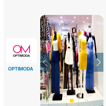
EL EPICENTRO DEL SABOR – PANADERIA Y PASTELERIA
EL EPICENTRO DEL SABOR – PANADERIA Y PASTELERIA
EL EPICENTRO DEL SABOR – PANADERIA Y PASTELERIA
EMPANADAS DE NICO
FAST BURGERS
Fina Reposteria
FRUTOX
Previous
Next
HELADERIA YOVI´S
OPTIMODA
HORNADO AL PASO
ISLA GARAY
KFC
KFC POSTRES