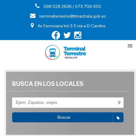
098 028 2636 / 073 706 000
terminalterrestre@ttmachala.gob.ec
Av. Ferroviaria km 3.5 vía a El Cambio
BUSCA EN LOS LOCALES
Buscar