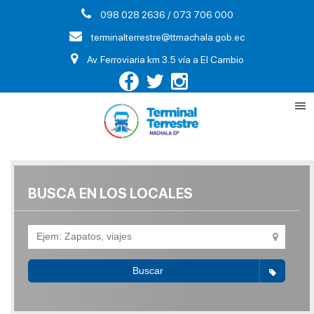
098 028 2636 / 073 706 000
terminalterrestre@ttmachala.gob.ec
Av. Ferroviaria km 3.5 vía a El Cambio
BUSCA EN LOS LOCALES
Buscar