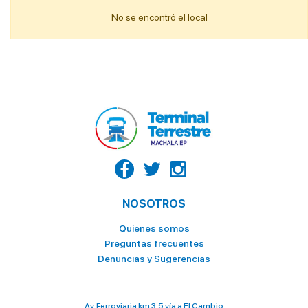
No se encontró el local
EL EPICENTRO DEL SABOR – PANADERIA Y PASTELERIA
EL EPICENTRO DEL SABOR – PANADERIA Y PASTELERIA
EL EPICENTRO DEL SABOR – PANADERIA Y PASTELERIA
EMPANADAS DE NICO
FAST BURGERS
Fina Reposteria
FRUTOX
HELADERIA YOVI´S
NOSOTROS
HORNADO AL PASO
Quienes somos
ISLA GARAY
Preguntas frecuentes
Denuncias y Sugerencias
KFC
KFC POSTRES
Av. Ferroviaria km 3.5 vía a El Cambio