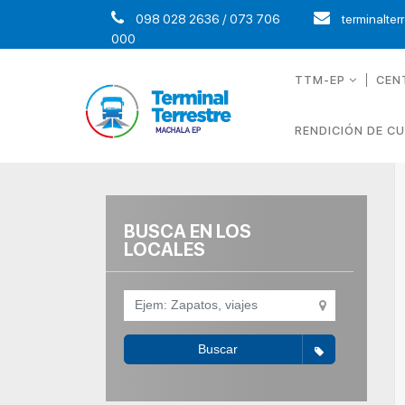
098 028 2636 / 073 706
terminalter
000
TTM-EP
CEN
RENDICIÓN DE C
BUSCA EN LOS
LOCALES
Buscar