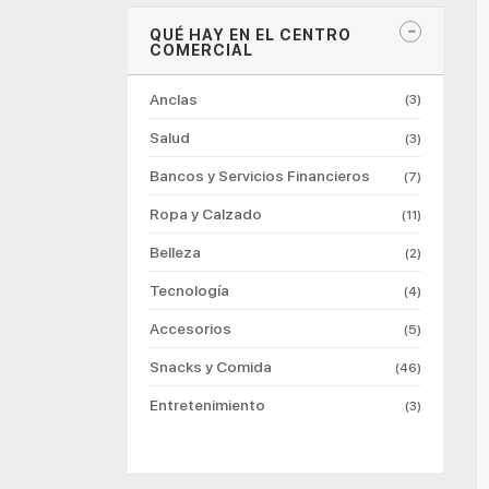
QUÉ HAY EN EL CENTRO
COMERCIAL
Anclas
(3)
Salud
(3)
Bancos y Servicios Financieros
(7)
Ropa y Calzado
(11)
Belleza
(2)
Tecnología
(4)
Accesorios
(5)
Snacks y Comida
(46)
Entretenimiento
(3)