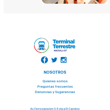
LA CASA DEL TIGRILLO
LA GOYA
LA HUECA DEL MORO
LA VAQUERITA
MC DONALDS POSTRES
NATURÍSSIMO
OCEAN'S
PALACIO DEL TIGRILLO
PATITO
NOSOTROS
PINGÜINO
Quienes somos
Preguntas frecuentes
PIZZA HOUSE
Denuncias y Sugerencias
ROLLIPOP
SABOR Y SAZON
Av. Ferroviaria km 3.5 vía a El Cambio