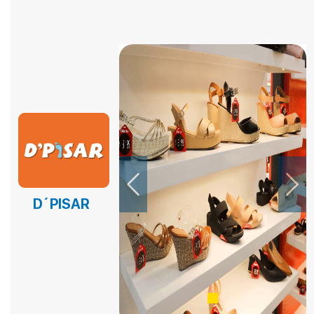
EL EPICENTRO DEL SABOR – PANADERIA Y PASTELERIA
EL EPICENTRO DEL SABOR – PANADERIA Y PASTELERIA
EL EPICENTRO DEL SABOR – PANADERIA Y PASTELERIA
EMPANADAS DE NICO
FAST BURGERS
Fina Reposteria
FRUTOX
Previous
Next
HELADERIA YOVI´S
D´PISAR
HORNADO AL PASO
ISLA GARAY
KFC
KFC POSTRES