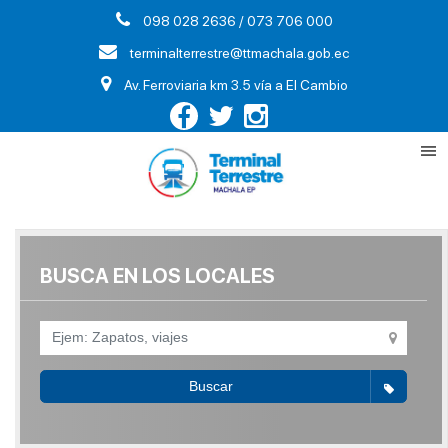
098 028 2636 / 073 706 000
terminalterrestre@ttmachala.gob.ec
Av. Ferroviaria km 3.5 vía a El Cambio
BUSCA EN LOS LOCALES
Buscar