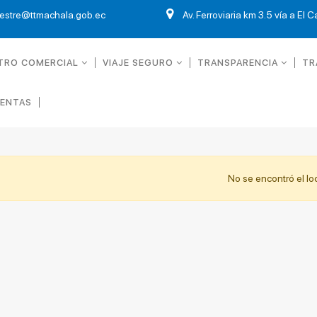
restre@ttmachala.gob.ec
Av. Ferroviaria km 3.5 vía a El 
TRO COMERCIAL
VIAJE SEGURO
TRANSPARENCIA
TR
UENTAS
No se encontró el lo