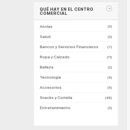
QUÉ HAY EN EL CENTRO
COMERCIAL
Anclas
(3)
Salud
(3)
Bancos y Servicios Financieros
(7)
Ropa y Calzado
(11)
Belleza
(2)
Tecnología
(4)
Accesorios
(5)
Snacks y Comida
(46)
Entretenimiento
(3)