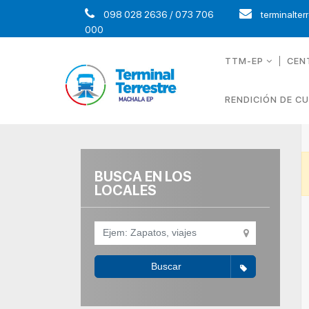
098 028 2636 / 073 706
terminalter
000
TTM-EP
CEN
RENDICIÓN DE C
BUSCA EN LOS
LOCALES
Buscar