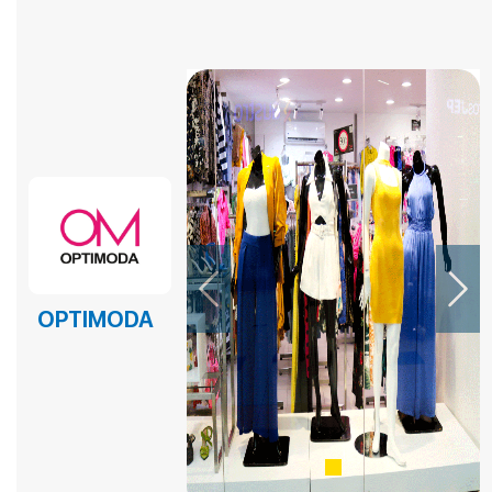
EL EPICENTRO DEL SABOR – PANADERIA Y PASTELERIA
EL EPICENTRO DEL SABOR – PANADERIA Y PASTELERIA
EL EPICENTRO DEL SABOR – PANADERIA Y PASTELERIA
EMPANADAS DE NICO
FAST BURGERS
Fina Reposteria
FRUTOX
Previous
Next
HELADERIA YOVI´S
OPTIMODA
HORNADO AL PASO
ISLA GARAY
KFC
KFC POSTRES