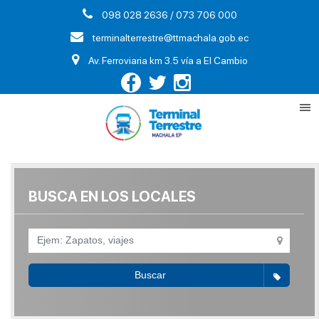
098 028 2636 / 073 706 000
terminalterrestre@ttmachala.gob.ec
Av. Ferroviaria km 3.5 vía a El Cambio
BUSCA EN LOS LOCALES
Buscar