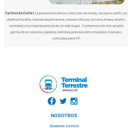
LA CASA DEL TIGRILLO
LA GOYA
Optimoda Outlet
, te presenta la última colección de moda, escoje tu outfit con
diseños florales, colores de primavera, colores cítricos, circulos, líneas, diseño,
LA HUECA DEL MORO
variedad y los mejores precios en un solo lugar. Contamos con una amplia
LA VAQUERITA
gama de accesorios, zapatos, vestidos, prendas estructuradas, livianas y
cómodas para Ti!!
MC DONALDS POSTRES
NATURÍSSIMO
OCEAN'S
PALACIO DEL TIGRILLO
PATITO
PINGÜINO
PIZZA HOUSE
ROLLIPOP
NOSOTROS
SABOR Y SAZON
Quienes somos