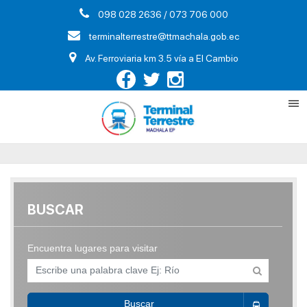
098 028 2636 / 073 706 000
terminalterrestre@ttmachala.gob.ec
Av. Ferroviaria km 3.5 vía a El Cambio
BUSCAR
Encuentra lugares para visitar
Buscar