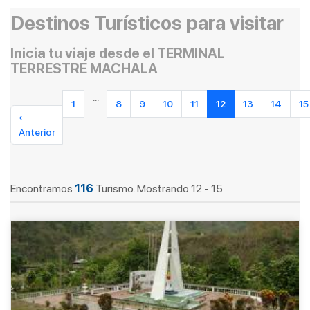
Destinos Turísticos para visitar
Inicia tu viaje desde el TERMINAL
TERRESTRE MACHALA
...
1
8
9
10
11
12
13
14
15
‹
Anterior
Encontramos
116
Turismo. Mostrando 12 - 15