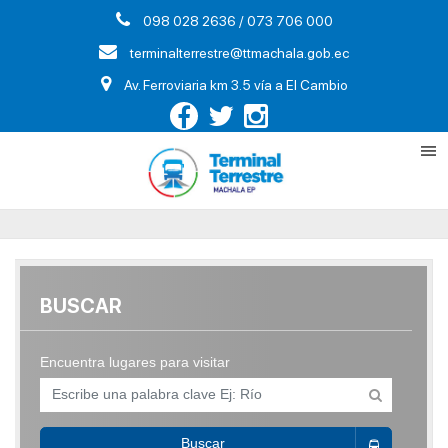
098 028 2636 / 073 706 000
terminalterrestre@ttmachala.gob.ec
Av. Ferroviaria km 3.5 vía a El Cambio
BUSCAR
Encuentra lugares para visitar
Buscar