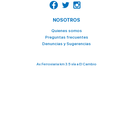
NOSOTROS
Quienes somos
Preguntas frecuentes
Denuncias y Sugerencias
Av. Ferroviaria km 3.5 vía a El Cambio
098 028 2636 / 073 706 000
terminalterrestre@ttmachala.gob.ec
Total de visitas: 3 328 424