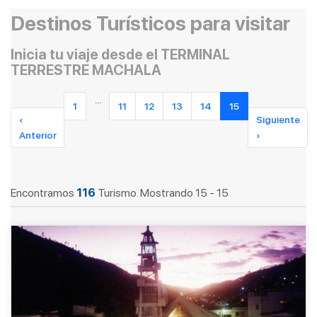
Destinos Turísticos para visitar
Inicia tu viaje desde el TERMINAL
TERRESTRE MACHALA
...
1
11
12
13
14
15
‹
Siguiente
Anterior
›
Encontramos
116
Turismo. Mostrando 15 - 15