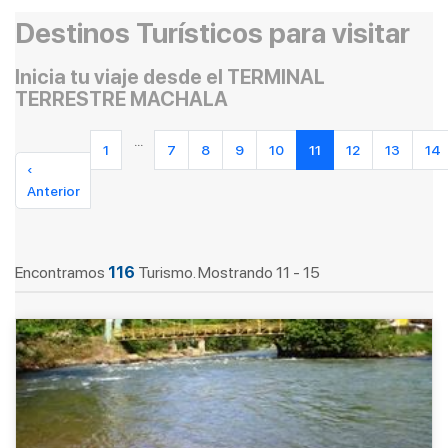
Destinos Turísticos para visitar
Inicia tu viaje desde el TERMINAL
TERRESTRE MACHALA
...
1
7
8
9
10
11
12
13
14
‹
Anterior
Encontramos
116
Turismo. Mostrando 11 - 15