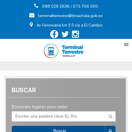
098 028 2636 / 073 706 000
terminalterrestre@ttmachala.gob.ec
Av. Ferroviaria km 3.5 vía a El Cambio
BUSCAR
Encuentra lugares para visitar
Buscar