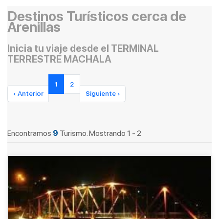
Destinos Turísticos cerca de
Arenillas
Inicia tu viaje desde el TERMINAL
TERRESTRE MACHALA
1
2
‹ Anterior
Siguiente ›
Encontramos
9
Turismo. Mostrando 1 - 2