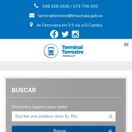
098 028 2636 / 073 706 000
terminalterrestre@ttmachala.gob.ec
Av. Ferroviaria km 3.5 vía a El Cambio
BUSCAR
Encuentra lugares para visitar
Buscar