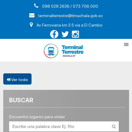
098 028 2636 / 073 706 000
terminalterrestre@ttmachala.gob.ec
Av. Ferroviaria km 3.5 vía a El Cambio
Ver todo
BUSCAR
Encuentra lugares para visitar