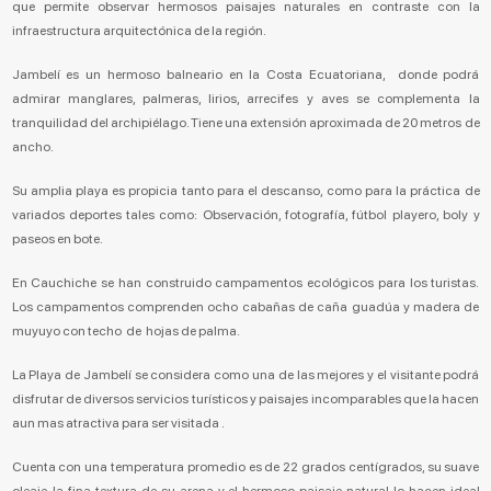
que permite observar hermosos paisajes naturales en contraste con la
infraestructura arquitectónica de la región.
Jambelí es un hermoso balneario en la Costa Ecuatoriana, donde podrá
admirar manglares, palmeras, lirios, arrecifes y aves se complementa la
tranquilidad del archipiélago. Tiene una extensión aproximada de 20 metros de
ancho.
Su amplia playa es propicia tanto para el descanso, como para la práctica de
variados deportes tales como: Observación, fotografía, fútbol playero, boly y
paseos en bote.
En Cauchiche se han construido campamentos ecológicos para los turistas.
Los campamentos comprenden ocho cabañas de caña guadúa y madera de
muyuyo con techo de hojas de palma.
La Playa de Jambelí se considera como una de las mejores y el visitante podrá
disfrutar de diversos servicios turísticos y paisajes incomparables que la hacen
aun mas atractiva para ser visitada .
Cuenta con una temperatura promedio es de 22 grados centígrados, su suave
oleaje, la fina textura de su arena y el hermoso paisaje natural lo hacen ideal