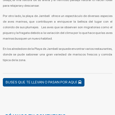
para relajarse y descansar.
Por otro lado, la playa de Jambelí ofrece un espectáculo de diversas especies
de aves marinas, que contribuyen a enriquecer la belleza del lugar con el
colorido de sus plumajes. Las aves que se observan son migratorias como el
piquero y la fragata debido a la variación del clima por lo que hace que las aves
marinas busquen un nuevo habitad.
En los alrededore de la Playa de Jambelí se puede envontrar varios restaurantes,
donde se pude saborear una gran variedad de mariscos frescos y comida
típica de la zona.
BUSES QUE TE LLEVAN O PASAN POR AQUÍ: