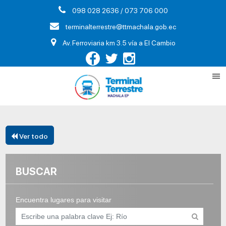
098 028 2636 / 073 706 000
terminalterrestre@ttmachala.gob.ec
Av. Ferroviaria km 3.5 vía a El Cambio
Ver todo
BUSCAR
Encuentra lugares para visitar