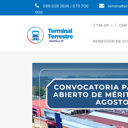
098 028 2636 / 073 706
terminalter
000
TTM-EP
CEN
RENDICIÓN DE C