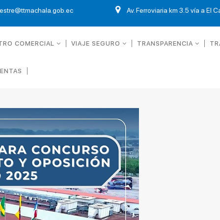
restre@ttmachala.gob.ec
Av. Ferroviaria km 3.5 vía a El 
TRO COMERCIAL
VIAJE SEGURO
TRANSPARENCIA
TR
UENTAS