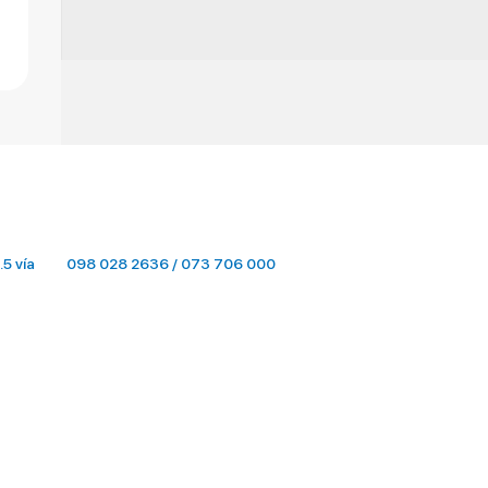
.5 vía
098 028 2636 / 073 706 000
terminalterrestre@ttmachala.gob.ec