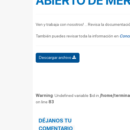
ABIERTO DE MÉR
Ven y trabaja con nosotros! ... Revisa la documentac
También puedes revisar toda la información en
Concu
Descargar archivo
Warning
: Undefined variable $id in
/home/terminal
on line
83
DÉJANOS TU
COMENTARIO