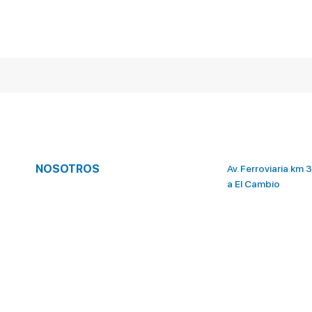
NOSOTROS
Av. Ferroviaria km 3
a El Cambio
Quienes somos
Preguntas frecuentes
Denuncias y Sugerencias