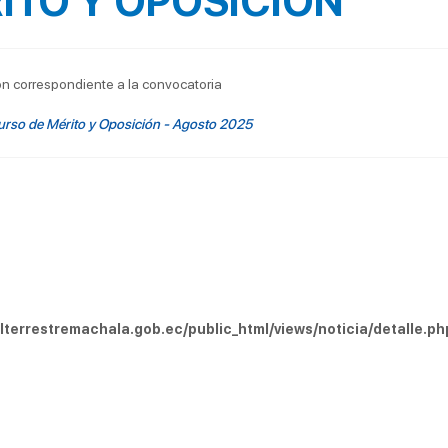
ITO Y OPOSICIÓN
ión correspondiente a la convocatoria
rso de Mérito y Oposición - Agosto 2025
terrestremachala.gob.ec/public_html/views/noticia/detalle.ph