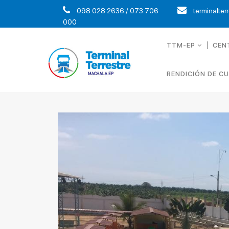
098 028 2636 / 073 706
terminalter
000
TTM-EP
CEN
RENDICIÓN DE C