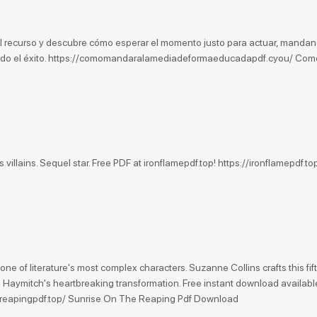
 el recurso y descubre cómo esperar el momento justo para actuar, manda
ando el éxito. https://comomandaralamediadeformaeducadapdf.cyou/ Com
s villains. Sequel star. Free PDF at ironflamepdf.top! https://ironflamepdf.to
e of literature's most complex characters. Suzanne Collins crafts this fif
Haymitch's heartbreaking transformation. Free instant download availabl
thereapingpdf.top/ Sunrise On The Reaping Pdf Download