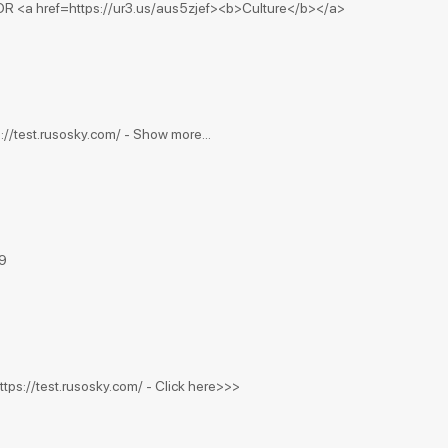
OR <a href=https://ur3.us/aus5zjef><b>Culture</b></a>
s://test.rusosky.com/ - Show more...
9
ttps://test.rusosky.com/ - Click here>>>