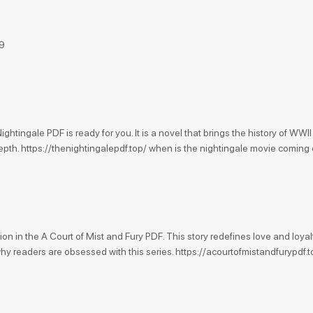
9
ghtingale PDF is ready for you. It is a novel that brings the history of WWII
epth. https://thenightingalepdf.top/ when is the nightingale movie coming 
 in the A Court of Mist and Fury PDF. This story redefines love and loyalt
hy readers are obsessed with this series. https://acourtofmistandfurypdf.t