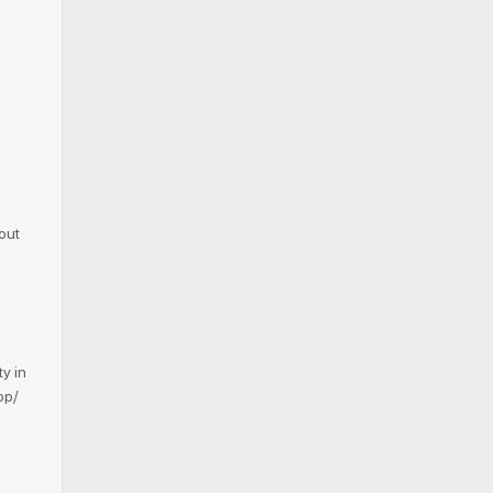
out
y in
op/