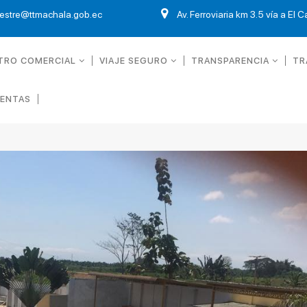
restre@ttmachala.gob.ec
Av. Ferroviaria km 3.5 vía a El 
TRO COMERCIAL
VIAJE SEGURO
TRANSPARENCIA
TR
UENTAS