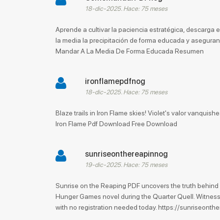
18-dic-2025. Hace: 75 meses
Aprende a cultivar la paciencia estratégica, descarga
la media la precipitación de forma educada y asegur
Mandar A La Media De Forma Educada Resumen
ironflamepdfnog
18-dic-2025. Hace: 75 meses
Blaze trails in Iron Flame skies! Violet's valor vanquishe
Iron Flame Pdf Download Free Download
sunriseonthereapinnog
19-dic-2025. Hace: 75 meses
Sunrise on the Reaping PDF uncovers the truth behind on
Hunger Games novel during the Quarter Quell. Witness 
with no registration needed today. https://sunriseon