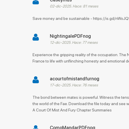
02-dic-2025. Hace: 81 meses
Save money and be sustainable - https://is.gd/nWoJQ
NightingalePDFnog
12-dic-2025. Hace: 77 meses
Experience the gripping reality of the occupation. The Ni
France to life with unflinching honesty and emotional d
acourtofmistandfurnog
17-dic-2025. Hace: 76 meses
The bond between mates is powerful. Witness the tension
the world of the Fae. Download the file today and see w
A Court Of Mist And Fury Chapter Summaries
ComoMandarPDFnog