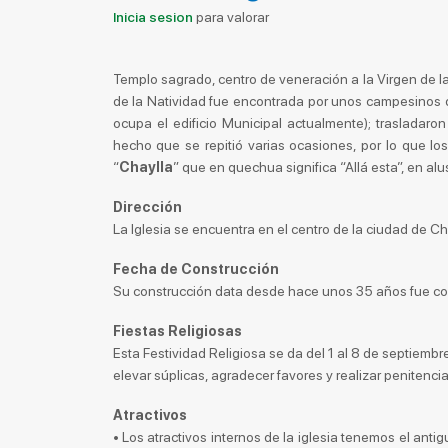
Inicia sesion
para valorar
Templo sagrado, centro de veneración a la Virgen de la 
de la Natividad fue encontrada por unos campesinos 
ocupa el edificio Municipal actualmente); trasladaron
hecho que se repitió varias ocasiones, por lo que lo
“
Chaylla
” que en quechua significa “Allá esta”, en alu
Dirección
La Iglesia se encuentra en el centro de la ciudad de Chi
Fecha de Construcción
Su construcción data desde hace unos 35 años fue con
Fiestas Religiosas
Esta Festividad Religiosa se da del 1 al 8 de septiemb
elevar súplicas, agradecer favores y realizar penitencia
Atractivos
• Los atractivos internos de la iglesia tenemos el anti