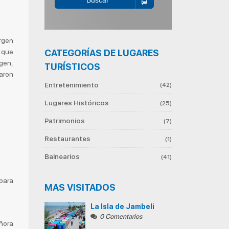
Buscar
irgen
 que
CATEGORÍAS DE LUGARES
igen,
TURÍSTICOS
maron
Entretenimiento
(42)
Lugares Históricos
(25)
Patrimonios
(7)
Restaurantes
(1)
Balnearios
(41)
 para
MAS VISITADOS
La Isla de Jambeli
0 Comentarios
eñora