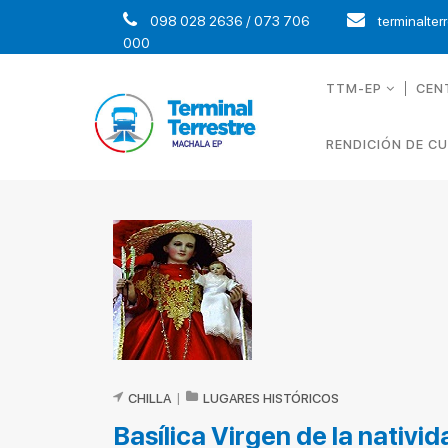
098 028 2636 / 073 706
terminalter
000
TTM-EP
CEN
RENDICIÓN DE C
CHILLA
|
LUGARES HISTÓRICOS
Basílica Virgen de la nativid