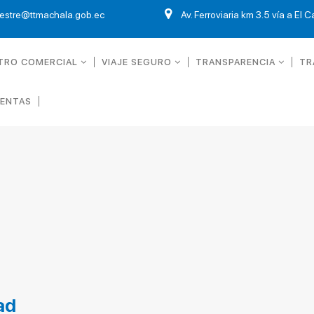
restre@ttmachala.gob.ec
Av. Ferroviaria km 3.5 vía a El 
TRO COMERCIAL
VIAJE SEGURO
TRANSPARENCIA
TR
UENTAS
ad