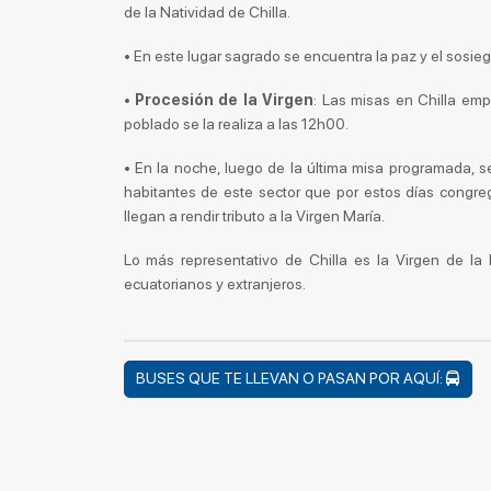
de la Natividad de Chilla.
• En este lugar sagrado se encuentra la paz y el sosieg
•
Procesión de la Virgen
: Las misas en Chilla em
poblado se la realiza a las 12h00.
• En la noche, luego de la última misa programada, se
habitantes de este sector que por estos días congr
llegan a rendir tributo a la Virgen María.
Lo más representativo de Chilla es la Virgen de la
ecuatorianos y extranjeros.
BUSES QUE TE LLEVAN O PASAN POR AQUÍ: