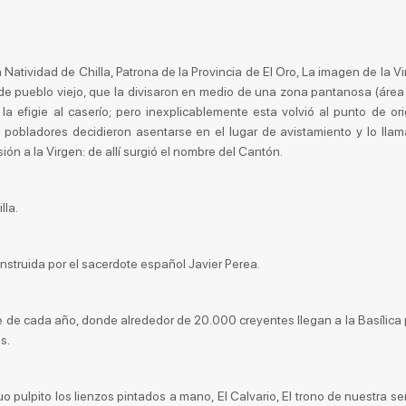
Natividad de Chilla, Patrona de la Provincia de El Oro, La imagen de la V
de pueblo viejo, que la divisaron en medio de una zona pantanosa (área
 la efigie al caserío; pero inexplicablemente esta volvió al punto de or
s pobladores decidieron asentarse en el lugar de avistamiento y lo lla
sión a la Virgen: de allí surgió el nombre del Cantón.
lla.
struida por el sacerdote español Javier Perea.
re de cada año, donde alrededor de 20.000 creyentes llegan a la Basílica
s.
guo pulpito los lienzos pintados a mano, El Calvario, El trono de nuestra s