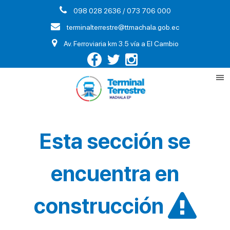
098 028 2636 / 073 706 000
terminalterrestre@ttmachala.gob.ec
Av. Ferroviaria km 3.5 vía a El Cambio
Esta sección se
encuentra en
construcción