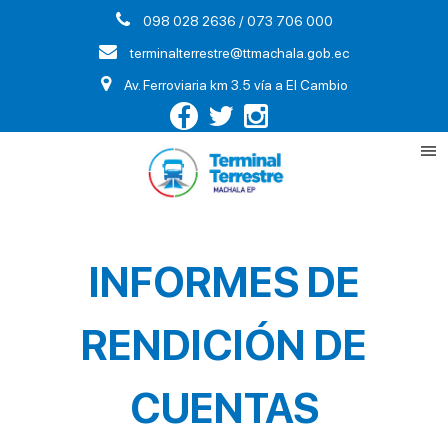
098 028 2636 / 073 706 000
terminalterrestre@ttmachala.gob.ec
Av. Ferroviaria km 3.5 vía a El Cambio
INFORMES DE
RENDICIÓN DE
CUENTAS