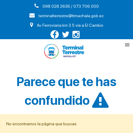
098 028 2636 / 073 706 000
terminalterrestre@ttmachala.gob.ec
Av. Ferroviaria km 3.5 vía a El Cambio
Parece que te has
confundido
No encontramos la página que buscas