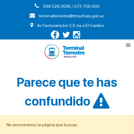
098 028 2636 / 073 706 000
terminalterrestre@ttmachala.gob.ec
Av. Ferroviaria km 3.5 vía a El Cambio
Parece que te has
confundido
No encontramos la página que buscas