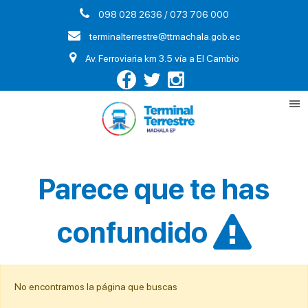
098 028 2636 / 073 706 000
terminalterrestre@ttmachala.gob.ec
Av. Ferroviaria km 3.5 vía a El Cambio
Parece que te has
confundido
No encontramos la página que buscas