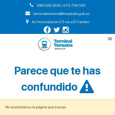
098 028 2636 / 073 706 000
terminalterrestre@ttmachala.gob.ec
Av. Ferroviaria km 3.5 vía a El Cambio
Parece que te has
confundido
No encontramos la página que buscas