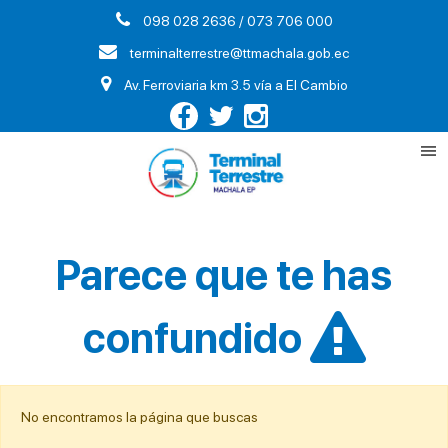
098 028 2636 / 073 706 000
terminalterrestre@ttmachala.gob.ec
Av. Ferroviaria km 3.5 vía a El Cambio
Parece que te has
confundido
No encontramos la página que buscas