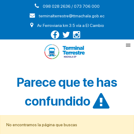
098 028 2636 / 073 706 000
terminalterrestre@ttmachala.gob.ec
Av. Ferroviaria km 3.5 vía a El Cambio
Parece que te has
confundido
No encontramos la página que buscas