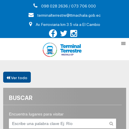
098 028 2636 / 073 706 000
terminalterrestre@ttmachala.gob.ec
Av. Ferroviaria km 3.5 vía a El Cambio
Ver todo
BUSCAR
Encuentra lugares para visitar